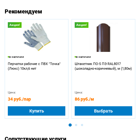
Рекомендуем
Акция!
Акция!
в наличии
в наличии
Перчатки рабочие с ПВХ "Точка"
Штакетник ПО-5 ПЭ RAL8017
(Люкс) 10кл,6 нит
(шоколадно-коричневый), м (1,80м)
Цена:
Цена:
34 руб.
/пар
86 руб.
/м
Купить
Выбрать
Сопутствующие услуги