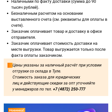
Наличными по факту доставки (сумма до 90
тысяч рублей).
Безналичным расчетом на основании
выставленного счета (см. реквизиты для оплаты в
Доступны для заказа:
счете).
Заказчик оплачивает товар и доставку в офисе
750
1250
1500
1600
отправителя.
Заказчик оплачивает стоимость доставки на
1750
1800
2000
2250
месте выгрузки. Товар выгружается только после
факта оплаты заказчиком.
2500
2750
3000
3250
Цены указаны за наличный расчёт при условии
отгрузки со склада в Туле.
3500
3750
4000
4250
Стоимость заказа для юридических
лиц и действующие скидки за опт уточняйте
4500
4750
5000
5250
у менеджеров по тел.
+7 (4872) 250-777
5500
5750
6000
500