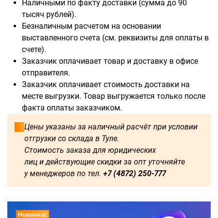
Наличными по факту доставки (сумма до 90
тысяч рублей).
Безналичным расчетом на основании
выставленного счета (см. реквизиты для оплаты в
Доступны для заказа:
счете).
Заказчик оплачивает товар и доставку в офисе
750
1250
1500
1600
отправителя.
Заказчик оплачивает стоимость доставки на
1750
1800
2000
2250
месте выгрузки. Товар выгружается только после
факта оплаты заказчиком.
2500
2750
3000
3250
Цены указаны за наличный расчёт при условии
отгрузки со склада в Туле.
3500
3750
4000
4250
Стоимость заказа для юридических
лиц и действующие скидки за опт уточняйте
4500
4750
5000
5250
у менеджеров по тел.
+7 (4872) 250-777
5500
5750
6000
500