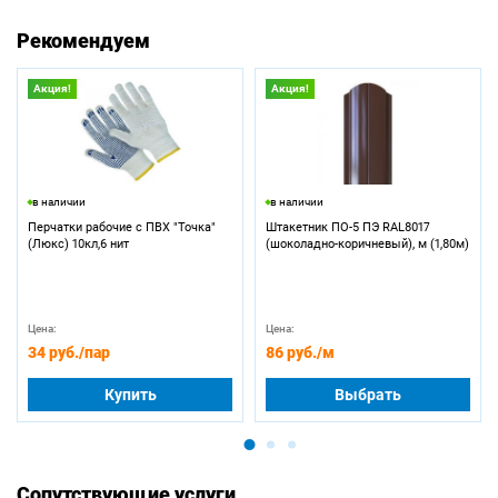
Рекомендуем
Акция!
Акция!
в наличии
в наличии
Перчатки рабочие с ПВХ "Точка"
Штакетник ПО-5 ПЭ RAL8017
(Люкс) 10кл,6 нит
(шоколадно-коричневый), м (1,80м)
Цена:
Цена:
34 руб.
/пар
86 руб.
/м
Купить
Выбрать
Сопутствующие услуги