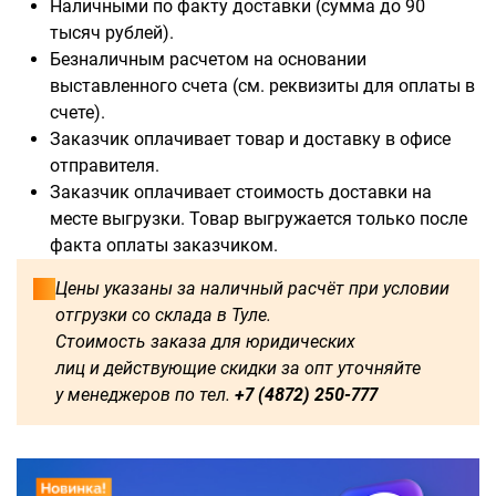
Наличными по факту доставки (сумма до 90
тысяч рублей).
Безналичным расчетом на основании
выставленного счета (см. реквизиты для оплаты в
Доступны для заказа:
счете).
Заказчик оплачивает товар и доставку в офисе
750
1250
1500
1600
отправителя.
Заказчик оплачивает стоимость доставки на
1750
1800
2000
2250
месте выгрузки. Товар выгружается только после
факта оплаты заказчиком.
2500
2750
3000
3250
Цены указаны за наличный расчёт при условии
отгрузки со склада в Туле.
3500
3750
4000
4250
Стоимость заказа для юридических
лиц и действующие скидки за опт уточняйте
4500
4750
5000
5250
у менеджеров по тел.
+7 (4872) 250-777
5500
5750
6000
500