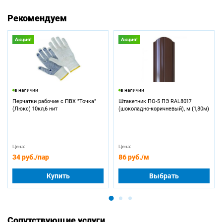
Рекомендуем
Акция!
Акция!
в наличии
в наличии
Перчатки рабочие с ПВХ "Точка"
Штакетник ПО-5 ПЭ RAL8017
(Люкс) 10кл,6 нит
(шоколадно-коричневый), м (1,80м)
Цена:
Цена:
34 руб.
/пар
86 руб.
/м
Купить
Выбрать
Сопутствующие услуги