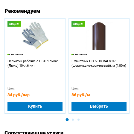
Рекомендуем
Акция!
Акция!
в наличии
в наличии
Перчатки рабочие с ПВХ "Точка"
Штакетник ПО-5 ПЭ RAL8017
(Люкс) 10кл,6 нит
(шоколадно-коричневый), м (1,80м)
Цена:
Цена:
34 руб.
/пар
86 руб.
/м
Купить
Выбрать
Сопутствующие услуги