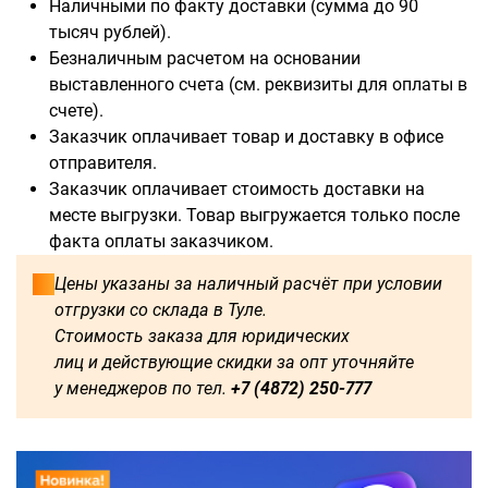
Наличными по факту доставки (сумма до 90
тысяч рублей).
Безналичным расчетом на основании
выставленного счета (см. реквизиты для оплаты в
Доступны для заказа:
счете).
Заказчик оплачивает товар и доставку в офисе
750
1250
1500
1600
отправителя.
Заказчик оплачивает стоимость доставки на
1750
1800
2000
2250
месте выгрузки. Товар выгружается только после
факта оплаты заказчиком.
2500
2750
3000
3250
Цены указаны за наличный расчёт при условии
отгрузки со склада в Туле.
3500
3750
4000
4250
Стоимость заказа для юридических
лиц и действующие скидки за опт уточняйте
4500
4750
5000
5250
у менеджеров по тел.
+7 (4872) 250-777
5500
5750
6000
500