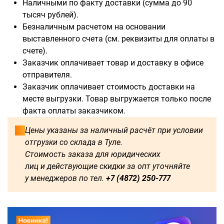
Наличными по факту доставки (сумма до 90
тысяч рублей).
Безналичным расчетом на основании
выставленного счета (см. реквизиты для оплаты в
Доступны для заказа:
счете).
Заказчик оплачивает товар и доставку в офисе
750
1250
1500
1600
отправителя.
Заказчик оплачивает стоимость доставки на
1750
1800
2000
2250
месте выгрузки. Товар выгружается только после
факта оплаты заказчиком.
2500
2750
3000
3250
Цены указаны за наличный расчёт при условии
отгрузки со склада в Туле.
3500
3750
4000
4250
Стоимость заказа для юридических
лиц и действующие скидки за опт уточняйте
4500
4750
5000
5250
у менеджеров по тел.
+7 (4872) 250-777
5500
5750
6000
500