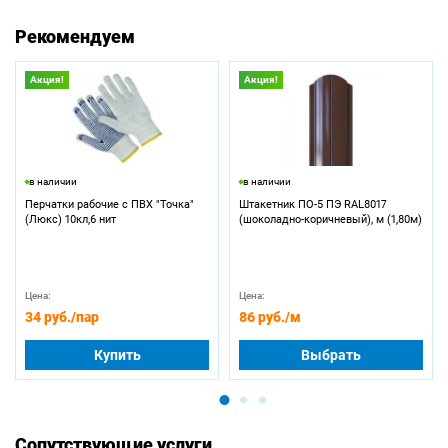
Рекомендуем
Акция!
Акция!
в наличии
в наличии
Перчатки рабочие с ПВХ "Точка"
Штакетник ПО-5 ПЭ RAL8017
(Люкс) 10кл,6 нит
(шоколадно-коричневый), м (1,80м)
Цена:
Цена:
34 руб.
/пар
86 руб.
/м
Купить
Выбрать
Сопутствующие услуги