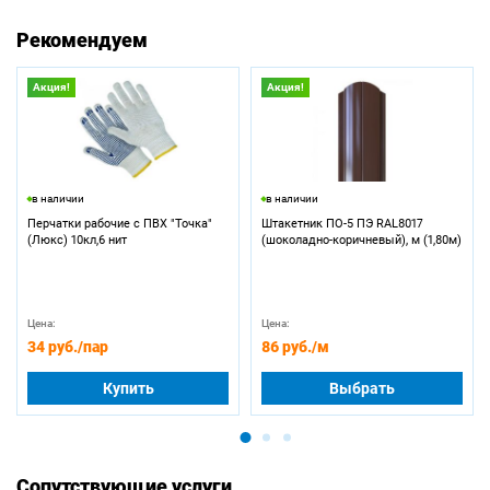
Рекомендуем
Акция!
Акция!
в наличии
в наличии
Перчатки рабочие с ПВХ "Точка"
Штакетник ПО-5 ПЭ RAL8017
(Люкс) 10кл,6 нит
(шоколадно-коричневый), м (1,80м)
Цена:
Цена:
34 руб.
/пар
86 руб.
/м
Купить
Выбрать
Сопутствующие услуги