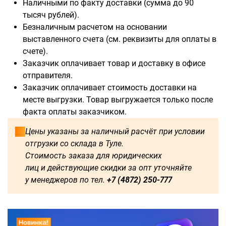
Наличными по факту доставки (сумма до 90
тысяч рублей).
Безналичным расчетом на основании
выставленного счета (см. реквизиты для оплаты в
Доступны для заказа:
счете).
Заказчик оплачивает товар и доставку в офисе
750
1250
1500
1600
отправителя.
Заказчик оплачивает стоимость доставки на
1750
1800
2000
2250
месте выгрузки. Товар выгружается только после
факта оплаты заказчиком.
2500
2750
3000
3250
Цены указаны за наличный расчёт при условии
отгрузки со склада в Туле.
3500
3750
4000
4250
Стоимость заказа для юридических
лиц и действующие скидки за опт уточняйте
4500
4750
5000
5250
у менеджеров по тел.
+7 (4872) 250-777
5500
5750
6000
500