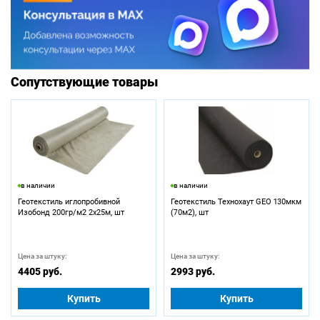
Сопутствующие товары
в наличии
в наличии
Геотекстиль иглопробивной
Геотекстиль Технохаут GEO 130мкм
Изобонд 200гр/м2 2х25м, шт
(70м2), шт
Цена за штуку:
Цена за штуку:
4405 руб.
2993 руб.
Купить
Купить