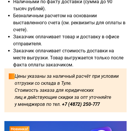
Наличными по факту доставки (сумма до 90
тысяч рублей).
Безналичным расчетом на основании
выставленного счета (см. реквизиты для оплаты в
счете).
Доступны для заказа:
Заказчик оплачивает товар и доставку в офисе
отправителя.
750
1250
1500
1600
Заказчик оплачивает стоимость доставки на
месте выгрузки. Товар выгружается только после
1750
1800
2000
2250
факта оплаты заказчиком.
2500
2750
3000
3250
Цены указаны за наличный расчёт при условии
отгрузки со склада в Туле.
3500
3750
4000
4250
Стоимость заказа для юридических
лиц и действующие скидки за опт уточняйте
4500
4750
5000
5250
у менеджеров по тел.
+7 (4872) 250-777
5500
5750
6000
500