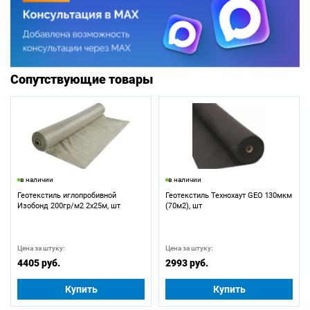
Сопутствующие товары
в наличии
в наличии
Геотекстиль иглопробивной
Геотекстиль Технохаут GEO 130мкм
Изобонд 200гр/м2 2х25м, шт
(70м2), шт
Цена за штуку:
Цена за штуку:
4405 руб.
2993 руб.
Купить
Купить