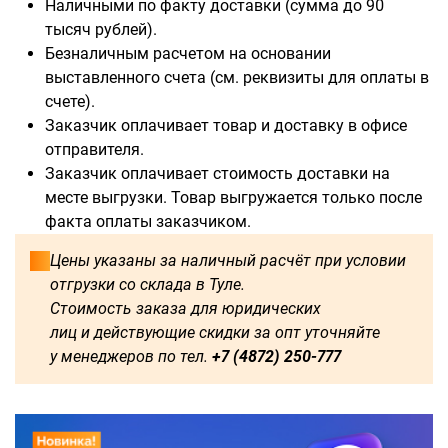
Наличными по факту доставки (сумма до 90
тысяч рублей).
Безналичным расчетом на основании
выставленного счета (см. реквизиты для оплаты в
счете).
Доступны для заказа:
Заказчик оплачивает товар и доставку в офисе
отправителя.
750
1250
1500
1600
Заказчик оплачивает стоимость доставки на
месте выгрузки. Товар выгружается только после
1750
1800
2000
2250
факта оплаты заказчиком.
2500
2750
3000
3250
Цены указаны за наличный расчёт при условии
отгрузки со склада в Туле.
3500
3750
4000
4250
Стоимость заказа для юридических
лиц и действующие скидки за опт уточняйте
4500
4750
5000
5250
у менеджеров по тел.
+7 (4872) 250-777
5500
5750
6000
500