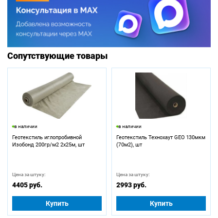
Сопутствующие товары
в наличии
в наличии
Геотекстиль иглопробивной
Геотекстиль Технохаут GEO 130мкм
Изобонд 200гр/м2 2х25м, шт
(70м2), шт
Цена за штуку:
Цена за штуку:
4405 руб.
2993 руб.
Купить
Купить