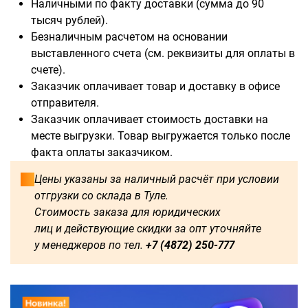
Наличными по факту доставки (сумма до 90
тысяч рублей).
Безналичным расчетом на основании
выставленного счета (см. реквизиты для оплаты в
счете).
Доступны для заказа:
Заказчик оплачивает товар и доставку в офисе
отправителя.
750
1250
1500
1600
Заказчик оплачивает стоимость доставки на
месте выгрузки. Товар выгружается только после
1750
1800
2000
2250
факта оплаты заказчиком.
2500
2750
3000
3250
Цены указаны за наличный расчёт при условии
отгрузки со склада в Туле.
3500
3750
4000
4250
Стоимость заказа для юридических
лиц и действующие скидки за опт уточняйте
4500
4750
5000
5250
у менеджеров по тел.
+7 (4872) 250-777
5500
5750
6000
500