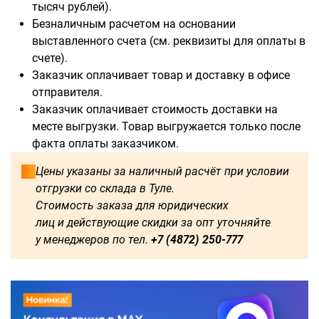
тысяч рублей).
Безналичным расчетом на основании
выставленного счета (см. реквизиты для оплаты в
счете).
Доступны для заказа:
Заказчик оплачивает товар и доставку в офисе
отправителя.
750
1250
1500
1600
Заказчик оплачивает стоимость доставки на
месте выгрузки. Товар выгружается только после
1750
1800
2000
2250
факта оплаты заказчиком.
Цены указаны за наличный расчёт при условии
2500
2750
3000
3250
отгрузки со склада в Туле.
Стоимость заказа для юридических
3500
3750
4000
4250
лиц и действующие скидки за опт уточняйте
у менеджеров по тел.
+7 (4872) 250-777
4500
4750
5000
5250
5500
5750
6000
500