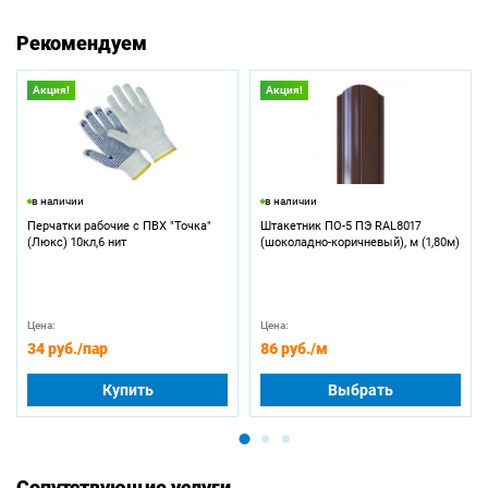
Рекомендуем
Акция!
Акция!
в наличии
в наличии
Перчатки рабочие с ПВХ "Точка"
Штакетник ПО-5 ПЭ RAL8017
(Люкс) 10кл,6 нит
(шоколадно-коричневый), м (1,80м)
Цена:
Цена:
34 руб.
/пар
86 руб.
/м
Купить
Выбрать
Сопутствующие услуги