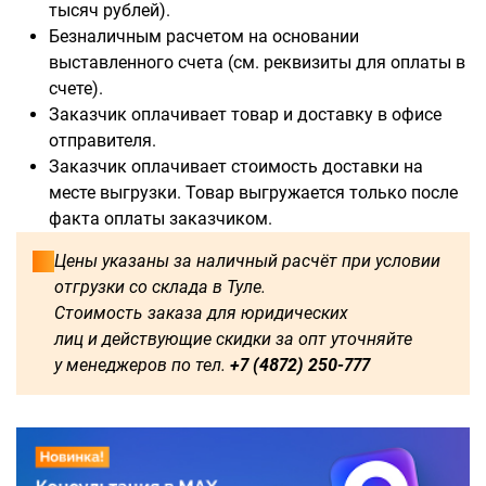
тысяч рублей).
Безналичным расчетом на основании
выставленного счета (см. реквизиты для оплаты в
счете).
Доступны для заказа:
Заказчик оплачивает товар и доставку в офисе
отправителя.
750
1250
1500
1600
Заказчик оплачивает стоимость доставки на
месте выгрузки. Товар выгружается только после
1750
1800
2000
2250
факта оплаты заказчиком.
Цены указаны за наличный расчёт при условии
2500
2750
3000
3250
отгрузки со склада в Туле.
Стоимость заказа для юридических
3500
3750
4000
4250
лиц и действующие скидки за опт уточняйте
у менеджеров по тел.
+7 (4872) 250-777
4500
4750
5000
5250
5500
5750
6000
500