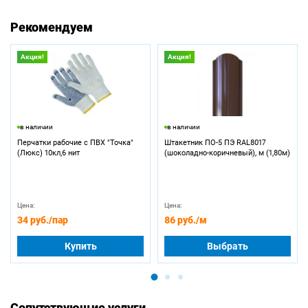
Рекомендуем
Акция!
Акция!
в наличии
в наличии
Перчатки рабочие с ПВХ "Точка"
Штакетник ПО-5 ПЭ RAL8017
(Люкс) 10кл,6 нит
(шоколадно-коричневый), м (1,80м)
Цена:
Цена:
34 руб.
/пар
86 руб.
/м
Купить
Выбрать
Сопутствующие услуги