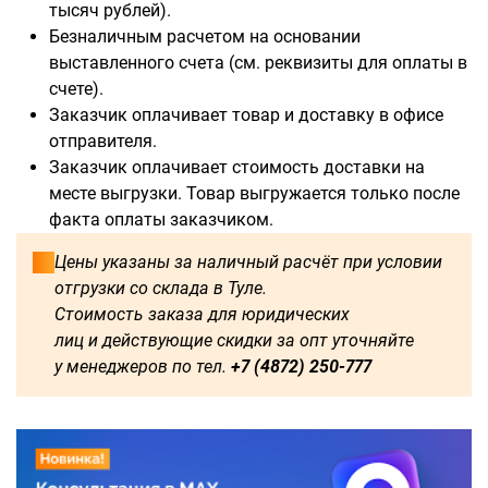
тысяч рублей).
Безналичным расчетом на основании
выставленного счета (см. реквизиты для оплаты в
счете).
Доступны для заказа:
Заказчик оплачивает товар и доставку в офисе
отправителя.
750
1250
1500
1600
Заказчик оплачивает стоимость доставки на
месте выгрузки. Товар выгружается только после
1750
1800
2000
2250
факта оплаты заказчиком.
Цены указаны за наличный расчёт при условии
2500
2750
3000
3250
отгрузки со склада в Туле.
Стоимость заказа для юридических
3500
3750
4000
4250
лиц и действующие скидки за опт уточняйте
у менеджеров по тел.
+7 (4872) 250-777
4500
4750
5000
5250
5500
5750
6000
500