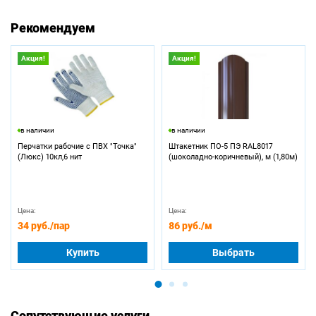
Рекомендуем
Акция!
Акция!
в наличии
в наличии
Перчатки рабочие с ПВХ "Точка"
Штакетник ПО-5 ПЭ RAL8017
(Люкс) 10кл,6 нит
(шоколадно-коричневый), м (1,80м)
Цена:
Цена:
34 руб.
/пар
86 руб.
/м
Купить
Выбрать
Сопутствующие услуги