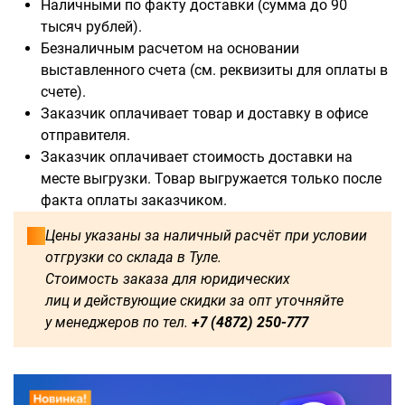
Наличными по факту доставки (сумма до 90
тысяч рублей).
Безналичным расчетом на основании
выставленного счета (см. реквизиты для оплаты в
Доступны для заказа:
счете).
Заказчик оплачивает товар и доставку в офисе
750
1250
1500
1600
отправителя.
Заказчик оплачивает стоимость доставки на
1750
1800
2000
2250
месте выгрузки. Товар выгружается только после
факта оплаты заказчиком.
2500
2750
3000
3250
Цены указаны за наличный расчёт при условии
отгрузки со склада в Туле.
3500
3750
4000
4250
Стоимость заказа для юридических
лиц и действующие скидки за опт уточняйте
4500
4750
5000
5250
у менеджеров по тел.
+7 (4872) 250-777
5500
5750
6000
500