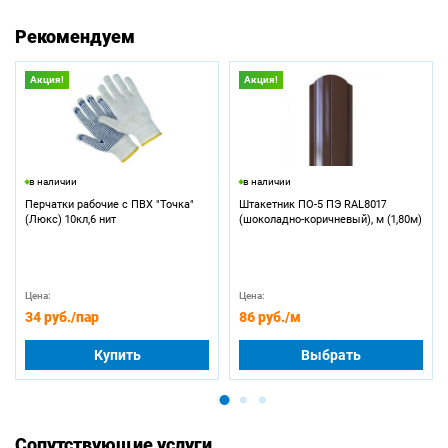
Рекомендуем
Акция!
Акция!
в наличии
в наличии
Перчатки рабочие с ПВХ "Точка"
Штакетник ПО-5 ПЭ RAL8017
(Люкс) 10кл,6 нит
(шоколадно-коричневый), м (1,80м)
Цена:
Цена:
34 руб.
/пар
86 руб.
/м
Купить
Выбрать
Сопутствующие услуги