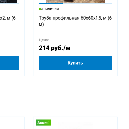
в наличии
2250
2, м (6
Труба профильная 60х60х1,5, м (6
м)
4250
Цена:
500
214 руб.
/м
Купить
Акция!