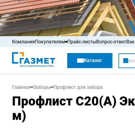
Компания
Покупателям
Прайс-листы
Вопрос-ответ
Вак
Акции
Каталог
Распродажа
Главная
Заборы
Профлист для забора
Профлист С20(А) Эк
м)