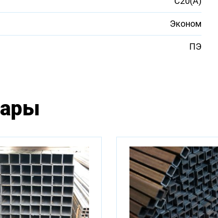
С20(А)
Эконом
ПЭ
вары
ны для заказа: