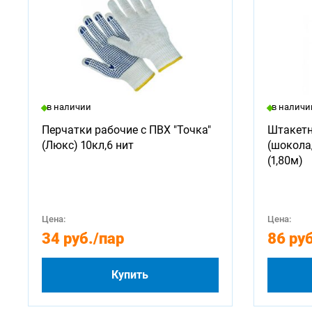
в наличии
в наличи
Перчатки рабочие с ПВХ "Точка"
Штакетн
(Люкс) 10кл,6 нит
(шокола
(1,80м)
Цена:
Цена:
34 руб.
/пар
86 руб
Купить