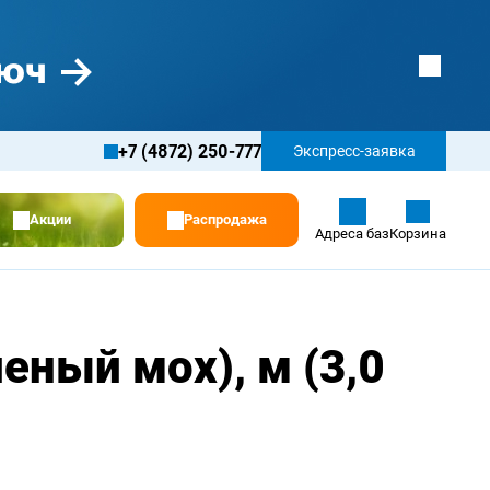
+7 (4872) 250-777
Экспресс-заявка
Акции
Распродажа
Адреса баз
Корзина
еный мох), м (3,0