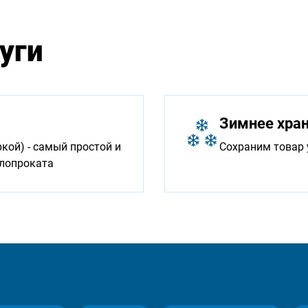
уги
Зимнее хра
ой) - самый простой и
Сохраним товар 
ллопроката