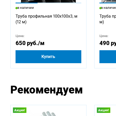
в наличии
в наличи
750
Труба профильная 100х100х3, м
Труба п
(12 м)
м)
2500
Цена:
Цена:
4500
650 руб.
/м
490 р
Купить
Рекомендуем
Акция!
Акция!