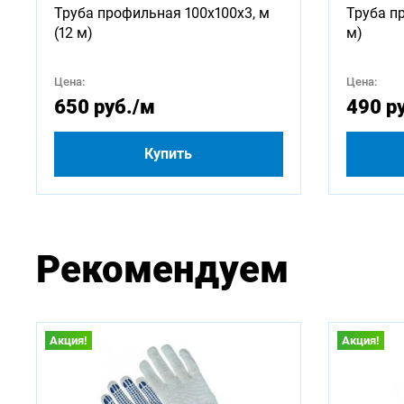
Труба профильная 100х100х3, м
Труба п
750
(12 м)
м)
2500
Цена:
Цена:
650 руб.
/м
490 р
4500
Купить
Рекомендуем
Акция!
Акция!