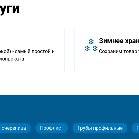
уги
Зимнее хра
ой) - самый простой и
Сохраним товар 
ллопроката
лочерепица
Профлист
Трубы профильные