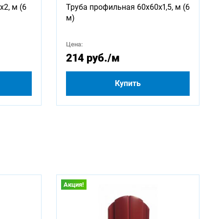
2, м (6
Труба профильная 60х60х1,5, м (6
2250
м)
4250
Цена:
214 руб.
/м
500
Купить
Акция!