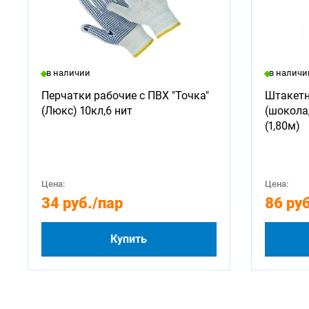
в наличии
в наличи
Перчатки рабочие с ПВХ "Точка"
Штакетн
(Люкс) 10кл,6 нит
(шокола
(1,80м)
Цена:
Цена:
34 руб.
/пар
86 руб
Купить