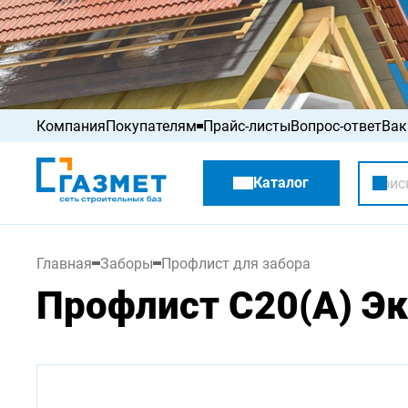
Компания
Покупателям
Прайс-листы
Вопрос-ответ
Вак
Акции
Каталог
Распродажа
Главная
Заборы
Профлист для забора
Профлист С20(А) Эк