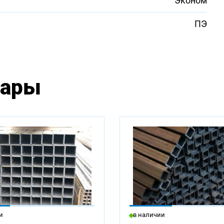
Эконом
ПЭ
вары
ны для заказа:
и
в наличии