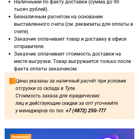
Наличными по факту доставки (сумма до 90
тысяч рублей).
Безналичным расчетом на основании
выставленного счета (см. реквизиты для оплаты в
Доступны для заказа:
счете).
Заказчик оплачивает товар и доставку в офисе
750
1250
1500
1600
отправителя.
Заказчик оплачивает стоимость доставки на
1750
1800
2000
2250
месте выгрузки. Товар выгружается только после
факта оплаты заказчиком.
2500
2750
3000
3250
Цены указаны за наличный расчёт при условии
отгрузки со склада в Туле.
3500
3750
4000
4250
Стоимость заказа для юридических
лиц и действующие скидки за опт уточняйте
4500
4750
5000
5250
у менеджеров по тел.
+7 (4872) 250-777
5500
5750
6000
500