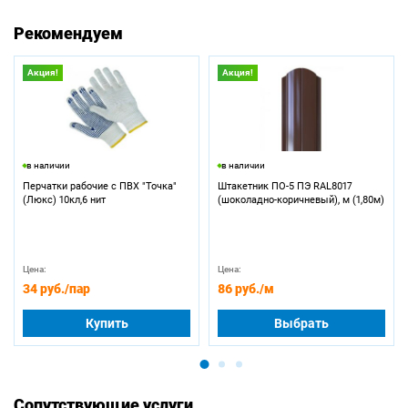
Рекомендуем
Акция!
Акция!
в наличии
в наличии
Перчатки рабочие с ПВХ "Точка"
Штакетник ПО-5 ПЭ RAL8017
(Люкс) 10кл,6 нит
(шоколадно-коричневый), м (1,80м)
Цена:
Цена:
34 руб.
/пар
86 руб.
/м
Купить
Выбрать
Сопутствующие услуги