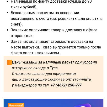
Наличными по факту доставки (сумма до 90
тысяч рублей).
Безналичным расчетом на основании
выставленного счета (см. реквизиты для оплаты в
счете).
Доступны для заказа:
Заказчик оплачивает товар и доставку в офисе
отправителя.
750
1250
1500
1600
Заказчик оплачивает стоимость доставки на
месте выгрузки. Товар выгружается только после
1750
1800
2000
2250
факта оплаты заказчиком.
2500
2750
3000
3250
Цены указаны за наличный расчёт при условии
отгрузки со склада в Туле.
3500
3750
4000
4250
Стоимость заказа для юридических
лиц и действующие скидки за опт уточняйте
4500
4750
5000
5250
у менеджеров по тел.
+7 (4872) 250-777
5500
5750
6000
500