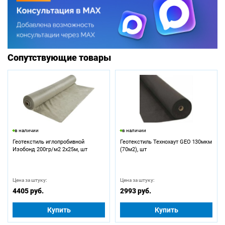
Сопутствующие товары
в наличии
в наличии
Геотекстиль иглопробивной
Геотекстиль Технохаут GEO 130мкм
Изобонд 200гр/м2 2х25м, шт
(70м2), шт
Цена за штуку:
Цена за штуку:
4405 руб.
2993 руб.
Купить
Купить