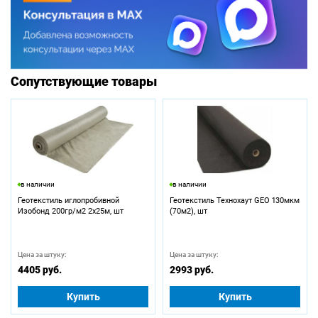
Сопутствующие товары
в наличии
в наличии
Геотекстиль иглопробивной
Геотекстиль Технохаут GEO 130мкм
Изобонд 200гр/м2 2х25м, шт
(70м2), шт
Цена за штуку:
Цена за штуку:
4405 руб.
2993 руб.
Купить
Купить