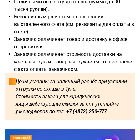
Наличными по факту доставки (сумма до 90
тысяч рублей).
Безналичным расчетом на основании
выставленного счета (см. реквизиты для оплаты в
счете).
Доступны для заказа:
Заказчик оплачивает товар и доставку в офисе
отправителя.
750
1250
1500
1600
Заказчик оплачивает стоимость доставки на
месте выгрузки. Товар выгружается только после
1750
1800
2000
2250
факта оплаты заказчиком.
2500
2750
3000
3250
Цены указаны за наличный расчёт при условии
отгрузки со склада в Туле.
3500
3750
4000
4250
Стоимость заказа для юридических
лиц и действующие скидки за опт уточняйте
4500
4750
5000
5250
у менеджеров по тел.
+7 (4872) 250-777
5500
5750
6000
500