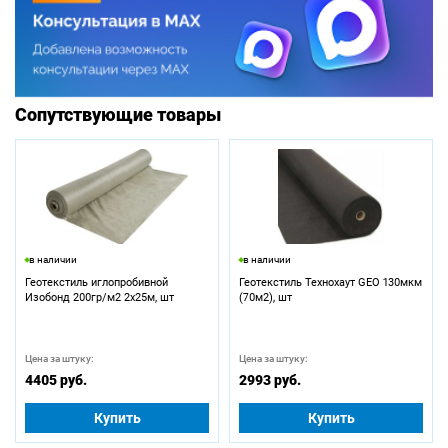
Сопутствующие товары
в наличии
в наличии
Геотекстиль иглопробивной
Геотекстиль Технохаут GEO 130мкм
Изобонд 200гр/м2 2х25м, шт
(70м2), шт
Цена за штуку:
Цена за штуку:
4405 руб.
2993 руб.
Купить
Купить