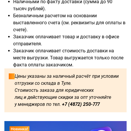
Наличными по факту доставки (сумма до 90
тысяч рублей).
Безналичным расчетом на основании
выставленного счета (см. реквизиты для оплаты в
счете).
Доступны для заказа:
Заказчик оплачивает товар и доставку в офисе
отправителя.
750
1250
1500
1600
Заказчик оплачивает стоимость доставки на
месте выгрузки. Товар выгружается только после
1750
1800
2000
2250
факта оплаты заказчиком.
2500
2750
3000
3250
Цены указаны за наличный расчёт при условии
отгрузки со склада в Туле.
3500
3750
4000
4250
Стоимость заказа для юридических
лиц и действующие скидки за опт уточняйте
4500
4750
5000
5250
у менеджеров по тел.
+7 (4872) 250-777
5500
5750
6000
500