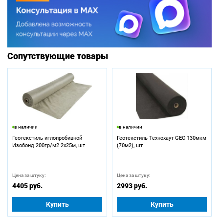
Сопутствующие товары
в наличии
в наличии
Геотекстиль иглопробивной
Геотекстиль Технохаут GEO 130мкм
Изобонд 200гр/м2 2х25м, шт
(70м2), шт
Цена за штуку:
Цена за штуку:
4405 руб.
2993 руб.
Купить
Купить