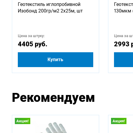
Геотекстиль иглопробивной
Геотекс
750
Изобонд 200гр/м2 2х25м, шт
130мкм 
2500
Цена за штуку:
Цена за шт
4500
4405 руб.
2993 
Купить
Рекомендуем
Акция!
Акция!