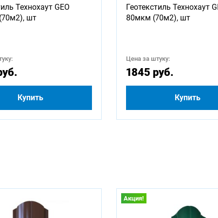
тиль Технохаут GEO
Геотекстиль Технохаут 
1250
1500
1600
1750
1800
2000
(70м2), шт
80мкм (70м2), шт
2750
3000
3250
3500
3750
4000
уку:
Цена за штуку:
4750
5000
5250
5500
5750
6000
руб.
1845 руб.
Купить
Купить
Акция!