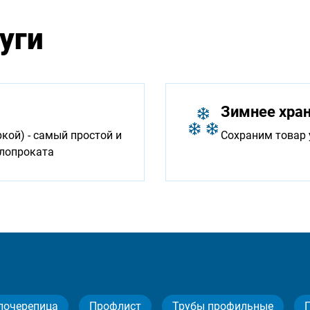
уги
Зимнее хра
ой) - самый простой и
Сохраним товар 
ллопроката
лочерепица
Профлист
Трубы профильные