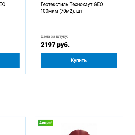
GEO
Геотекстиль Технохаут GEO
2250
100мкм (70м2), шт
4250
Цена за штуку:
500
2197 руб.
Купить
Акция!