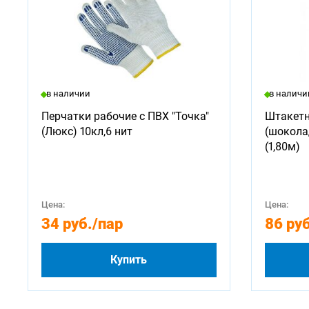
в наличии
в наличи
Перчатки рабочие с ПВХ "Точка"
Штакетн
(Люкс) 10кл,6 нит
(шокола
(1,80м)
Цена:
Цена:
34 руб.
/пар
86 руб
Купить