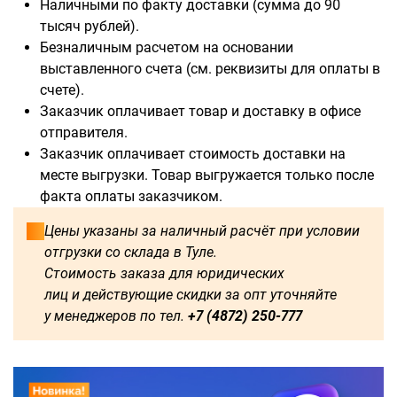
Наличными по факту доставки (сумма до 90
тысяч рублей).
Безналичным расчетом на основании
выставленного счета (см. реквизиты для оплаты в
счете).
Доступны для заказа:
Заказчик оплачивает товар и доставку в офисе
отправителя.
750
1250
1500
1600
Заказчик оплачивает стоимость доставки на
месте выгрузки. Товар выгружается только после
1750
1800
2000
2250
факта оплаты заказчиком.
2500
2750
3000
3250
Цены указаны за наличный расчёт при условии
отгрузки со склада в Туле.
3500
3750
4000
4250
Стоимость заказа для юридических
лиц и действующие скидки за опт уточняйте
4500
4750
5000
5250
у менеджеров по тел.
+7 (4872) 250-777
5500
5750
6000
500