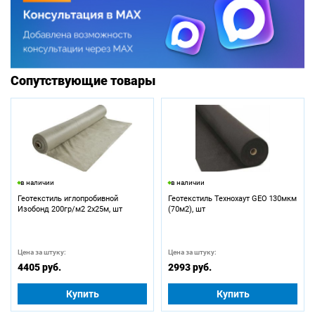
Сопутствующие товары
в наличии
в наличии
Геотекстиль иглопробивной
Геотекстиль Технохаут GEO 130мкм
Изобонд 200гр/м2 2х25м, шт
(70м2), шт
Цена за штуку:
Цена за штуку:
4405 руб.
2993 руб.
Купить
Купить