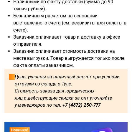
Наличными по факту доставки (сумма до 90
тысяч рублей).
Безналичным расчетом на основании
выставленного счета (см. реквизиты для оплаты в
счете).
Доступны для заказа:
Заказчик оплачивает товар и доставку в офисе
отправителя.
750
1250
1500
1600
Заказчик оплачивает стоимость доставки на
месте выгрузки. Товар выгружается только после
1750
1800
2000
2250
факта оплаты заказчиком.
2500
2750
3000
3250
Цены указаны за наличный расчёт при условии
отгрузки со склада в Туле.
3500
3750
4000
4250
Стоимость заказа для юридических
лиц и действующие скидки за опт уточняйте
4500
4750
5000
5250
у менеджеров по тел.
+7 (4872) 250-777
5500
5750
6000
500