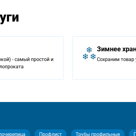
уги
Зимнее хра
ой) - самый простой и
Сохраним товар 
ллопроката
лочерепица
Профлист
Трубы профильные