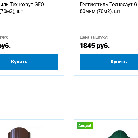
тиль Технохаут GEO
Геотекстиль Технохаут 
1250
1500
1600
1750
1800
2000
(70м2), шт
80мкм (70м2), шт
2750
3000
3250
3500
3750
4000
уку:
Цена за штуку:
4750
5000
5250
5500
5750
6000
руб.
1845 руб.
Купить
Купить
Акция!