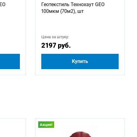
GEO
Геотекстиль Технохаут GEO
2250
100мкм (70м2), шт
4250
Цена за штуку:
500
2197 руб.
Купить
Акция!