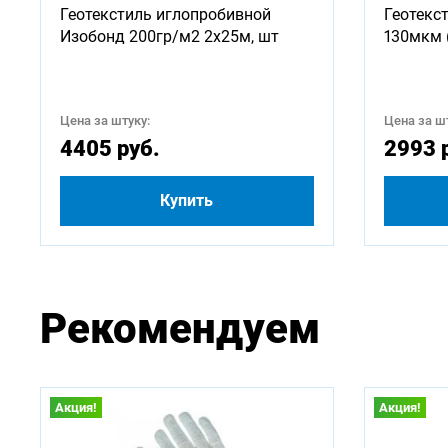
Геотекстиль иглопробивной
Геотекс
750
Изобонд 200гр/м2 2х25м, шт
130мкм 
2500
Цена за штуку:
Цена за шт
4500
4405 руб.
2993 
Купить
Рекомендуем
Акция!
Акция!