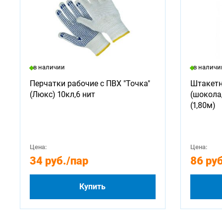
в наличии
в наличи
Перчатки рабочие с ПВХ "Точка"
Штакетн
(Люкс) 10кл,6 нит
(шокола
(1,80м)
Цена:
Цена:
34 руб.
/пар
86 руб
Купить