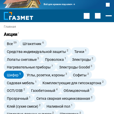
Главная
Акции
1
59
6
Все
Штакетник
2
1
Средства индивидуальной защиты
Тачки
5
1
2
Лопаты снеговые
Проволока
Электроды
7
3
Нагревательные приборы
Электроды Goodel
1
3
2
Шифер
Углы, розетки, короны
Софиты
1
2
Садовая мебель
Комплектующие для гипсокартона
2
4
1
ОСП/OSB
Газобетонный
Облицовочный
1
2
Прозрачный
Сетка сварная неоцинкованная
2
1
Клей (сухие смеси)
Наливной пол
2
2
Цементно-песчаные смеси
Шпатлевка