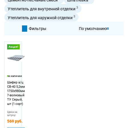
3
Утеплитель для внутренней отделки
3
Утеплитель для наружной отделки
Фильтры
По умолчанию
По цене
Акция!
По цене
в наличии
Шифер а/ц
СВ-40 5,2мм
1750х980мм
7-волновый
ТУ Серый,
шт (1 сорт)
Цена за
штуку:
569 руб.