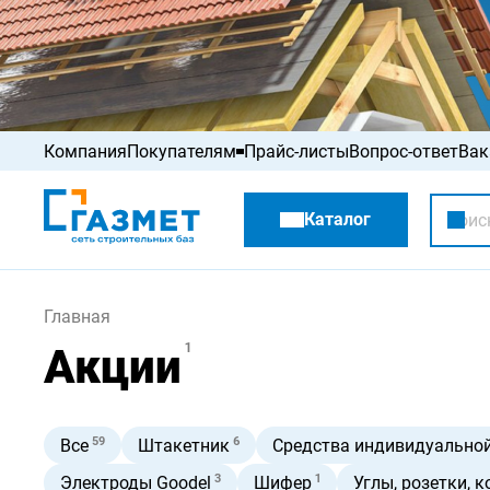
Компания
Покупателям
Прайс-листы
Вопрос-ответ
Вак
Акции
Каталог
Распродажа
Главная
Акции
1
59
6
Все
Штакетник
Средства индивидуально
3
1
Электроды Goodel
Шифер
Углы, розетки, 