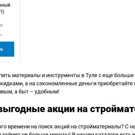
нный
1)
у:
.
ть
пить материалы и инструменты в Туле с еще больше
скидками, а на сэкономленные деньги приобретайте
ивым, а быт – удобным!
выгодные акции на стройма
ого времени на поиск акций на стройматериалы? С н
 займет не больше минуты! В нашем каталоге есть в