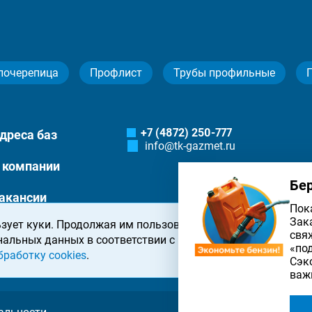
лочерепица
Профлист
Трубы профильные
+7 (4872) 250-777
дреса баз
info@tk-gazmet.ru
 компании
Бе
акансии
Пок
Зак
зует куки. Продолжая им пользоваться, вы соглашаетесь 
онтакты
свя
нальных данных в соответствии с
политикой конфиденциа
«по
бработку cookies
.
Сэк
важ