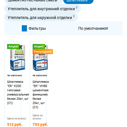
3
Утеплитель для внутренней отделки
3
Утеплитель для наружной отделки
Фильтры
По умолчанию
По цене
Акция!
Акция!
Распродажа!
По цене
в наличии
в наличии
Шпатлевка
Шпатлевка
"ЕК" К200
"ЕК" VH80
гипсовая
цементная
универсальная
финишная
белая 20кг, шт
белая
(С1)
20кг, шт
(С1)
Цена за
Цена за штуку:
штуку:
513 руб.
703 руб.