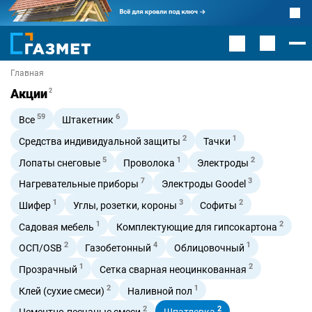
Главная
Акции
2
59
6
Все
Штакетник
2
1
Средства индивидуальной защиты
Тачки
5
1
2
Лопаты снеговые
Проволока
Электроды
7
3
Нагревательные приборы
Электроды Goodel
1
3
2
Шифер
Углы, розетки, короны
Софиты
1
2
Садовая мебель
Комплектующие для гипсокартона
2
4
1
ОСП/OSB
Газобетонный
Облицовочный
1
2
Прозрачный
Сетка сварная неоцинкованная
2
1
Клей (сухие смеси)
Наливной пол
2
2
Цементно-песчаные смеси
Шпатлевка