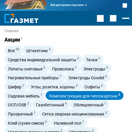
Главная
Акции
2
59
6
Все
Штакетник
2
1
Средства индивидуальной защиты
Тачки
5
1
2
Лопаты снеговые
Проволока
Электроды
7
3
Нагревательные приборы
Электроды Goodel
1
3
2
Шифер
Углы, розетки, короны
Софиты
1
2
Садовая мебель
Комплектующие для гипсокартона
2
4
1
ОСП/OSB
Газобетонный
Облицовочный
1
2
Прозрачный
Сетка сварная неоцинкованная
2
1
Клей (сухие смеси)
Наливной пол
2
2
Цементно-песчаные смеси
Шпатлевка