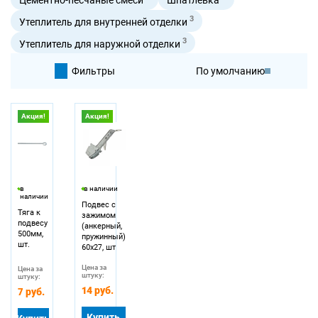
3
Утеплитель для внутренней отделки
3
Утеплитель для наружной отделки
Фильтры
По умолчанию
По цене
Акция!
Акция!
По цене
в
в наличии
наличии
Подвес с
Тяга к
зажимом
подвесу
(анкерный,
500мм,
пружинный)
шт.
60х27, шт
Цена за
Цена за
штуку:
штуку:
14 руб.
7 руб.
Купить