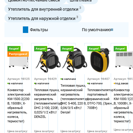
3
Утеплитель для внутренней отделки
3
Утеплитель для наружной отделки
Фильтры
По умолчанию
По цене
Акция!
Акция!
Акция!
Акция!
Акция!
Распродажа!
По цене
Артикул: 98125
Артикул: 96429
в наличии
Артикул: 96407
Артикул: 981
в наличии
в наличии
в наличии
под заказ
Тепловая пушка,
Конвектор
Тепловая пушка,
керамический
Тепловентилятор
Конвектор
электрический
керамический
нагреватель
портативный
электричес
КМ-1500.2(230
нагреватель
(тепловентилятор)
керамический
КМ-1000.1(2
В, 1500Вт, X-
(тепловентилятор)
DHC 5-400, 220 В,
DTFC-700, (3реж.,
В, 1000Вт, X-
образный
DHC 2-100; 220В;
0,04/3/5 кВт//
700Вт)
образный
нагреватель,
0,025/1/2 кВт//
Denzel
нагреватель
колеса,
DENZEL
колеса,
термостат)
термостат)
Цена за штуку
Цена за штуку:
Цена за штуку:
Цена за штуку:
Цена за штуку: