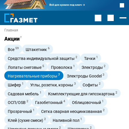
Главная
Акции
7
59
6
Все
Штакетник
2
1
Средства индивидуальной защиты
Тачки
5
1
2
Лопаты снеговые
Проволока
Электроды
7
3
Нагревательные приборы
Электроды Goodel
1
3
2
Шифер
Углы, розетки, короны
Софиты
1
2
Садовая мебель
Комплектующие для гипсокартона
2
4
1
ОСП/OSB
Газобетонный
Облицовочный
1
2
Прозрачный
Сетка сварная неоцинкованная
2
1
Клей (сухие смеси)
Наливной пол
2
2
Цементно-песчаные смеси
Шпатлевка